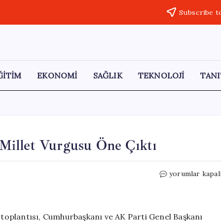
Subscribe t
ĞİTİM
EKONOMİ
SAĞLIK
TEKNOLOJİ
TANI
Millet Vurgusu Öne Çıktı
AK
yorumlar kapal
Parti
MKYK
Toplantısında
Millet
toplantısı, Cumhurbaşkanı ve AK Parti Genel Başkanı