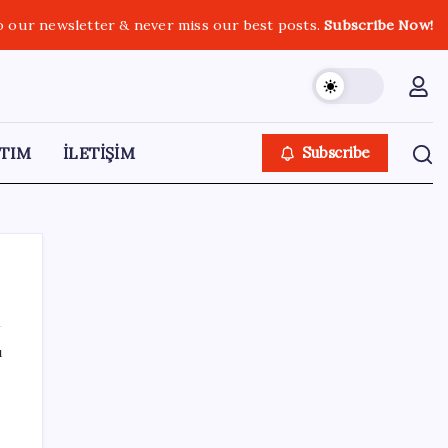
o our newsletter & never miss our best posts.
Subscribe Now!
TIM
İLETİŞİM
Subscribe
ı
SON YAZILAR
DUS 1. dönem ek yerleştirme sonuçları
açıklandı