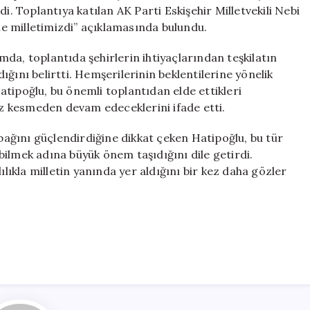
Vurgusu
i. Toplantıya katılan AK Parti Eskişehir Milletvekili Nebi
Öne
e milletimizdi” açıklamasında bulundu.
Çıktı
için
da, toplantıda şehirlerin ihtiyaçlarından teşkilatın
ğını belirtti. Hemşerilerinin beklentilerine yönelik
tipoğlu, bu önemli toplantıdan elde ettikleri
hız kesmeden devam edeceklerini ifade etti.
 bağını güçlendirdiğine dikkat çeken Hatipoğlu, bu tür
rebilmek adına büyük önem taşıdığını dile getirdi.
ılıkla milletin yanında yer aldığını bir kez daha gözler