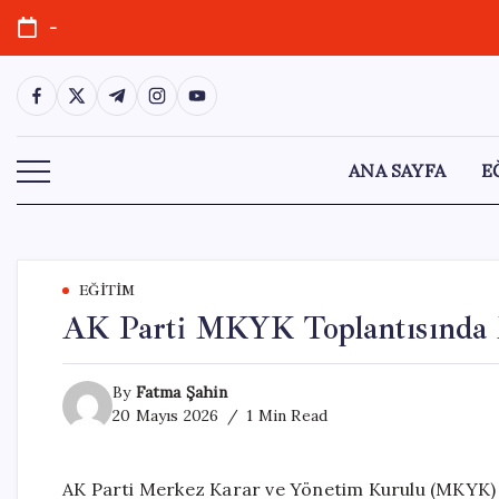
Skip
-
to
content
https://www.facebook.com/
https://twitter.com/
https://t.me/
https://www.instagram.com/
https://youtube.com/
ANA SAYFA
E
EĞITIM
AK Parti MKYK Toplantısında 
By
Fatma Şahin
20 Mayıs 2026
1 Min Read
AK Parti Merkez Karar ve Yönetim Kurulu (MKYK) 