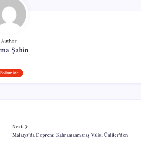
Author
tma Şahin
Follow Me
Next
Malatya’da Deprem: Kahramanmaraş Valisi Ünlüer’den