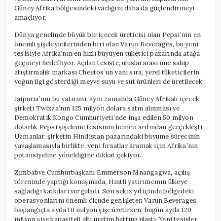
Güney Afrika bölgesindeki varlığını daha da güçlendirmeyi
amaçlıyor.
Dünya genelinde büyük bir içecek üreticisi olan Pepsi’nin en
önemli şişeleyicilerinden biri olan Varun Beverages, bu yeni
tesisiyle Afrika’nın en hızlı büyüyen tüketici pazarında atağa
geçmeyi hedefliyor. Açılan tesiste, uluslararası üne sahip
atıştırmalık markası Cheetos’un yanı sıra, yerel tüketicilerin
yoğun ilgi gösterdiği meyve suyu ve süt ürünleri de üretilecek.
Jaipuria’nın bu yatırımı, aynı zamanda Güney Afrikalı içecek
şirketi Twizza’nın 125 milyon dolara satın alınması ve
Demokratik Kongo Cumhuriyeti’nde inşa edilen 50 milyon
dolarlık Pepsi şişeleme tesisinin hemen ardından gerçekleşti.
Uzmanlar, şirketin Hindistan pazarındaki büyüme sürecinin
yavaşlamasıyla birlikte, yeni fırsatlar aramak için Afrika’nın
potansiyeline yöneldiğine dikkat çekiyor.
Zimbabve Cumhurbaşkanı Emmerson Mnangagwa, açılış
töreninde yaptığı konuşmada, Hintli yatırımcının ülkeye
sağladığı katkıları vurguladı. Son sekiz yıl içinde bölgedeki
operasyonlarını önemli ölçüde genişleten Varun Beverages,
başlangıçta ayda 10 milyon şişe üretirken, bugün ayda 120
milyon şişe kapasiteli altı üretim hattına ulaştı. Yeni tesisler