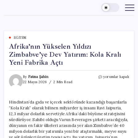
Skip
to
content
EĞITIM
Afrika’nın Yükselen Yıldızı
Zimbabve’ye Dev Yatırım: Kola Kralı
Yeni Fabrika Açtı
Afrika’nın
By
Fatma Şahin
yorumlar kapalı
Yükselen
22 Mayıs 2026
2 Min Read
Yıldızı
Zimbabve’ye
Dev
Hindistan’da gıda ve içecek sektöründe kazandığı başarılarla
Yatırım:
“Kola Kralı” olarak bilinen milyarder iş insanı Ravi Jaipuria,
Kola
Kralı
12,3 milyar dolarlık servetiyle Afrika’daki büyüme stratejisini
Yeni
sürdürüyor. Sahibi olduğu Varun Beverages şirketi aracılığıyla,
Fabrika
dünyanın en fakir ülkeleri arasında yer alan Zimbabve’de 40
Açtı
milyon dolarlık bir yatırımla yeni bir atıştırmalık, meyve suyu
için
ve süt ürünleri üretim tesisi açtı. Bu yatırım, Jaipuria’nın