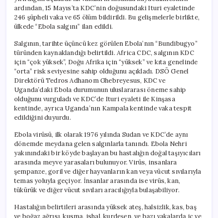
ardından, 15 Mayıs’ta KDC’nin doğusundaki Ituri eyaletinde
246 şüpheli vaka ve 65 ölüm bildirildi. Bu gelişmelerle birlikte,
ülkede “Ebola salgını” ilan edildi.
Salgının, tarihte üçüncü kez görülen Ebola’nın “Bundibugyo”
türünden kaynaklandığı belirtildi. Africa CDC, salgının KDC
için “çok yüksek”, Doğu Afrika için “yüksek” ve kıta genelinde
“orta” risk seviyesine sahip olduğunu açıkladı. DSÖ Genel
Direktörü Tedros Adhanom Ghebreyesus, KDC ve
Uganda’daki Ebola durumunun uluslararası öneme sahip
olduğunu vurguladı ve KDC’de Ituri eyaleti ile Kinşasa
kentinde, ayrıca Uganda’nın Kampala kentinde vaka tespit
edildiğini duyurdu.
Ebola virüsü, ilk olarak 1976 yılında Sudan ve KDC’de aynı
dönemde meydana gelen salgınlarla tanındı. Ebola Nehri
yakınındaki bir köyde başlayan bu hastalığın doğal taşıyıcıları
arasında meyve yarasaları bulunuyor. Virüs, insanlara
şempanze, goril ve diğer hayvanların kan veya vücut sıvılarıyla
temas yoluyla geçiyor. İnsanlar arasında ise virüs, kan,
tükürük ve diğer vücut sıvıları aracılığıyla bulaşabiliyor.
Hastalığın belirtileri arasında yüksek ateş, halsizlik, kas, baş
ve boğaz ağrısı, kusma, ishal, kurdeşen, ve bazı vakalarda iç ve