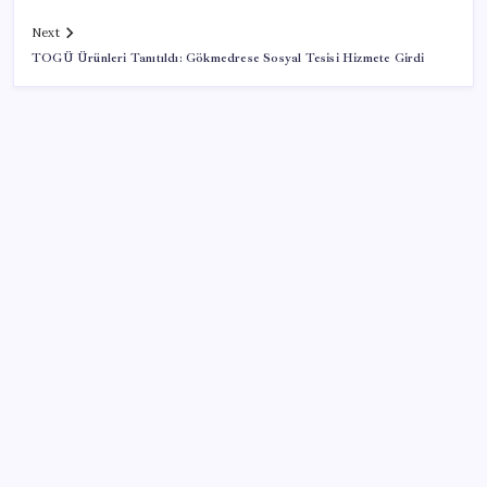
Next
TOGÜ Ürünleri Tanıtıldı: Gökmedrese Sosyal Tesisi Hizmete Girdi
SON YAZILAR
DUS 1. dönem ek yerleştirme sonuçları açıklandı
Temmuzda verdiler, ağustosta aldılar
YENİ Partili Burhanettin Bulut’tan Mansur Yavaş’ın
adaylığına ilişkin açıklama
Japonlardan 999 Gramlık Çılgın Laptop: Bataryası