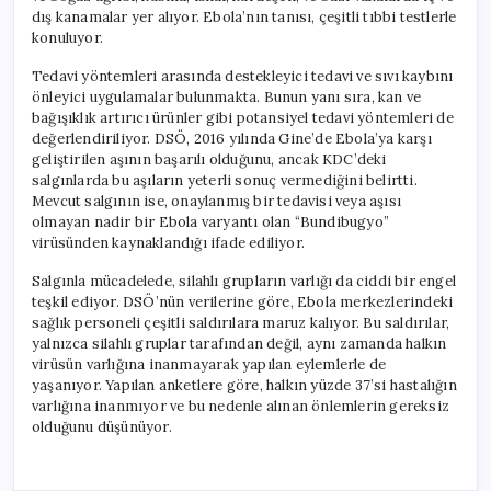
dış kanamalar yer alıyor. Ebola’nın tanısı, çeşitli tıbbi testlerle
konuluyor.
Tedavi yöntemleri arasında destekleyici tedavi ve sıvı kaybını
önleyici uygulamalar bulunmakta. Bunun yanı sıra, kan ve
bağışıklık artırıcı ürünler gibi potansiyel tedavi yöntemleri de
değerlendiriliyor. DSÖ, 2016 yılında Gine’de Ebola’ya karşı
geliştirilen aşının başarılı olduğunu, ancak KDC’deki
salgınlarda bu aşıların yeterli sonuç vermediğini belirtti.
Mevcut salgının ise, onaylanmış bir tedavisi veya aşısı
olmayan nadir bir Ebola varyantı olan “Bundibugyo”
virüsünden kaynaklandığı ifade ediliyor.
Salgınla mücadelede, silahlı grupların varlığı da ciddi bir engel
teşkil ediyor. DSÖ’nün verilerine göre, Ebola merkezlerindeki
sağlık personeli çeşitli saldırılara maruz kalıyor. Bu saldırılar,
yalnızca silahlı gruplar tarafından değil, aynı zamanda halkın
virüsün varlığına inanmayarak yapılan eylemlerle de
yaşanıyor. Yapılan anketlere göre, halkın yüzde 37’si hastalığın
varlığına inanmıyor ve bu nedenle alınan önlemlerin gereksiz
olduğunu düşünüyor.