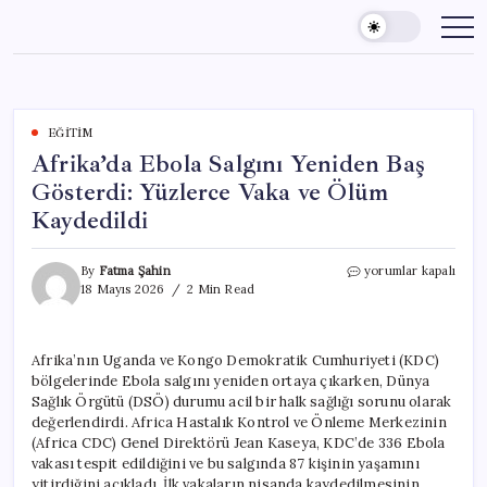
Skip
to
content
EĞITIM
Afrika’da Ebola Salgını Yeniden Baş
Gösterdi: Yüzlerce Vaka ve Ölüm
Kaydedildi
Afrika’da
By
Fatma Şahin
yorumlar kapalı
Ebola
18 Mayıs 2026
2 Min Read
Salgını
Yeniden
Baş
Afrika’nın Uganda ve Kongo Demokratik Cumhuriyeti (KDC)
Gösterdi:
bölgelerinde Ebola salgını yeniden ortaya çıkarken, Dünya
Yüzlerce
Vaka
Sağlık Örgütü (DSÖ) durumu acil bir halk sağlığı sorunu olarak
ve
değerlendirdi. Africa Hastalık Kontrol ve Önleme Merkezinin
Ölüm
(Africa CDC) Genel Direktörü Jean Kaseya, KDC’de 336 Ebola
Kaydedildi
vakası tespit edildiğini ve bu salgında 87 kişinin yaşamını
için
yitirdiğini açıkladı. İlk vakaların nisanda kaydedilmesinin