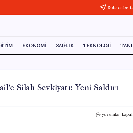
Subscribe t
ĞİTİM
EKONOMİ
SAĞLIK
TEKNOLOJİ
TANI
’e Silah Sevkiyatı: Yeni Saldırı
ABD’nin
yorumlar kapal
Avrupa
Üzerinden
İsrail’e