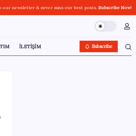
o our newsletter & never miss our best posts.
Subscribe Now!
TIM
İLETİŞİM
Subscribe
SON YAZILAR
ı
Fransa’da işsizlik 6 yılın zirvesinde