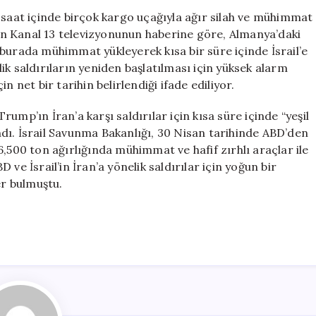
Silah
 saat içinde birçok kargo uçağıyla ağır silah ve mühimmat
Sevkiyatı:
apan Kanal 13 televizyonunun haberine göre, Almanya’daki
Yeni
burada mühimmat yükleyerek kısa bir süre içinde İsrail’e
Saldırı
ik saldırıların yeniden başlatılması için yüksek alarm
Hazırlıkları
 net bir tarihin belirlendiği ifade ediliyor.
Gündemde
için
ump’ın İran’a karşı saldırılar için kısa süre içinde “yeşil
dı. İsrail Savunma Bakanlığı, 30 Nisan tarihinde ABD’den
,500 ton ağırlığında mühimmat ve hafif zırhlı araçlar ile
D ve İsrail’in İran’a yönelik saldırılar için yoğun bir
er bulmuştu.