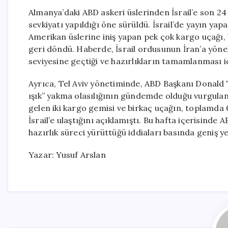
Almanya’daki ABD askeri üslerinden İsrail’e son 24
sevkiyatı yapıldığı öne sürüldü. İsrail’de yayın y
Amerikan üslerine iniş yapan pek çok kargo uçağı, 
geri döndü. Haberde, İsrail ordusunun İran’a yönel
seviyesine geçtiği ve hazırlıkların tamamlanması için
Ayrıca, Tel Aviv yönetiminde, ABD Başkanı Donald Tr
ışık” yakma olasılığının gündemde olduğu vurgulan
gelen iki kargo gemisi ve birkaç uçağın, toplamda 6
İsrail’e ulaştığını açıklamıştı. Bu hafta içerisinde AB
hazırlık süreci yürüttüğü iddiaları basında geniş y
Yazar: Yusuf Arslan