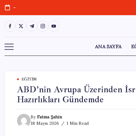
Skip
-
to
content
https://www.facebook.com/
https://twitter.com/
https://t.me/
https://www.instagram.com/
https://youtube.com/
ANA SAYFA
E
EĞITIM
ABD’nin Avrupa Üzerinden İsrail
Hazırlıkları Gündemde
By
Fatma Şahin
18 Mayıs 2026
1 Min Read