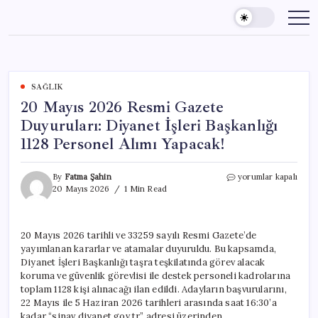
Skip
to
content
SAĞLIK
20 Mayıs 2026 Resmi Gazete
Duyuruları: Diyanet İşleri Başkanlığı
1128 Personel Alımı Yapacak!
20
By
Fatma Şahin
yorumlar kapalı
Mayıs
20 Mayıs 2026
1 Min Read
2026
Resmi
Gazete
20 Mayıs 2026 tarihli ve 33259 sayılı Resmi Gazete’de
Duyuruları:
yayımlanan kararlar ve atamalar duyuruldu. Bu kapsamda,
Diyanet
İşleri
Diyanet İşleri Başkanlığı taşra teşkilatında görev alacak
Başkanlığı
koruma ve güvenlik görevlisi ile destek personeli kadrolarına
1128
toplam 1128 kişi alınacağı ilan edildi. Adayların başvurularını,
Personel
22 Mayıs ile 5 Haziran 2026 tarihleri arasında saat 16:30’a
Alımı
kadar “sinav.diyanet.gov.tr” adresi üzerinden