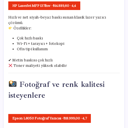
HP LaserJet MFP 137fnw
· ₺14.889,60
·
4,4
Hızlı ve net siyah-beyaz baskı sunan klasik lazer yazıcı
çözümü.
Özellikler:
Çok hızlı baskı
Wi-Fi + tarayıcı + fotokopi
Ofis tipi kullanım
✔ Metin baskısı çok hızlı
Toner maliyeti yüksek olabilir
Fotoğraf ve renk kalitesi
isteyenlere
Epson L8050 Fotoğraf Yazıcısı
· ₺18.999,00
·
4,7