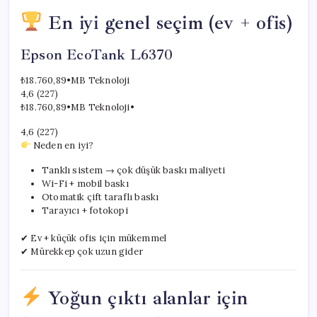
En iyi genel seçim (ev + ofis)
Epson EcoTank L6370
₺18.760,89
•
MB Teknoloji
4,6 (227)
₺18.760,89
•
MB Teknoloji
•
4,6 (227)
Neden en iyi?
Tanklı sistem → çok düşük baskı maliyeti
Wi-Fi + mobil baskı
Otomatik çift taraflı baskı
Tarayıcı + fotokopi
✔ Ev + küçük ofis için mükemmel
✔ Mürekkep çok uzun gider
Yoğun çıktı alanlar için