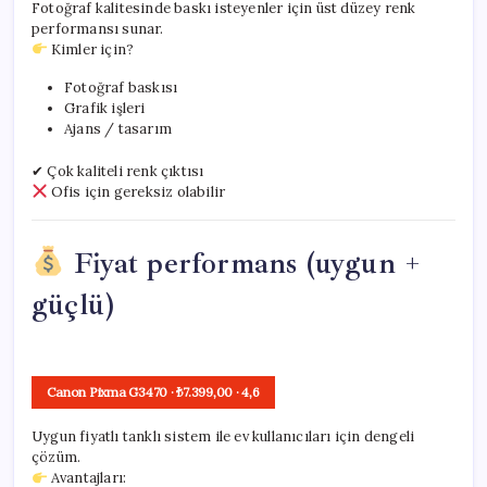
Fotoğraf kalitesinde baskı isteyenler için üst düzey renk
performansı sunar.
Kimler için?
Fotoğraf baskısı
Grafik işleri
Ajans / tasarım
✔ Çok kaliteli renk çıktısı
Ofis için gereksiz olabilir
Fiyat performans (uygun +
güçlü)
Canon Pixma G3470
· ₺7.399,00
·
4,6
Uygun fiyatlı tanklı sistem ile ev kullanıcıları için dengeli
çözüm.
Avantajları: