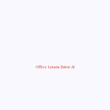
Kategoriler
Eğitim
Ekonomi
Haber
Sağlık
Teknoloji
Office Lisans Satın Al