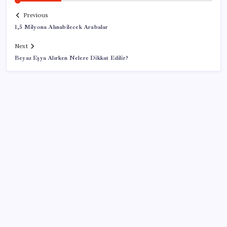
Previous
1,5 Milyona Alınabilecek Arabalar
Next
Beyaz Eşya Alırken Nelere Dikkat Edilir?
SON YAZILAR
ABD, İran-Umman anlaşması sonrası ablukayı
kaldıracak
ABD’de kısa vadeli enflasyon beklentisi geriledi