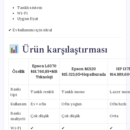
Tanklı sistem
Wi-Fi
Uygun fiyat
✔ Ev kullanımı için ideal
Ürün karşılaştırması
Epson L6370
Epson M2120
HP 137
Özellik
₺18.760,89
•
MB
₺15.323,65
•
Hepsiburada
₺14.889,60
Teknoloji
Baskı
Tanklı renkli
Tanklı mono
Lazer mon
tipi
Kullanım
Ev + ofis
Ofis yoğun
Ofis hızlı
Baskı
Çok düşük
Çok düşük
Orta
maliyeti
Wi-Fi
✔
✔
✔