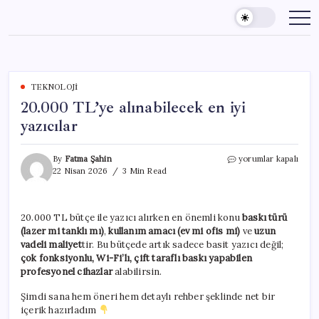
Skip
to
content
TEKNOLOJI
20.000 TL’ye alınabilecek en iyi
yazıcılar
20.000
By
Fatma Şahin
yorumlar kapalı
TL’ye
22 Nisan 2026
3 Min Read
alınabilecek
en
iyi
20.000 TL bütçe ile yazıcı alırken en önemli konu
baskı türü
yazıcılar
(lazer mi tanklı mı)
,
kullanım amacı (ev mi ofis mi)
ve
uzun
için
vadeli maliyet
tir. Bu bütçede artık sadece basit yazıcı değil;
çok fonksiyonlu, Wi-Fi’lı, çift taraflı baskı yapabilen
profesyonel cihazlar
alabilirsin.
Şimdi sana hem öneri hem detaylı rehber şeklinde net bir
içerik hazırladım