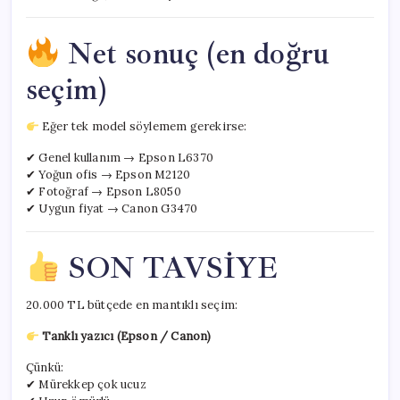
Net sonuç (en doğru
seçim)
Eğer tek model söylemem gerekirse:
✔ Genel kullanım → Epson L6370
✔ Yoğun ofis → Epson M2120
✔ Fotoğraf → Epson L8050
✔ Uygun fiyat → Canon G3470
SON TAVSİYE
20.000 TL bütçede en mantıklı seçim:
Tanklı yazıcı (Epson / Canon)
Çünkü:
✔ Mürekkep çok ucuz